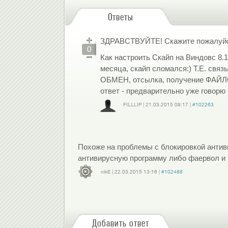
Ответы
ЗДРАВСТВУЙТЕ! Скажите пожалуйс
0
Как настроить Скайп на Виндовс 8.
месяца, скайп сломался:) Т.Е. связ
ОБМЕН, отсылка, получение ФАЙЛОВ
ответ - предварительно уже говорю
FILLLIP
|
21.03.2015
09:17
|
#102263
Войдите
или
зарегистрируйтесь
, чтобы отправлять комментарии
Похоже на проблемы с блокировкой антив
антивирусную программу либо фаервол и 
nikE
|
22.03.2015
13:16
|
#102488
Войдите
или
зарегистрируйтесь
, чтобы отправлять комментарии
Добавить ответ