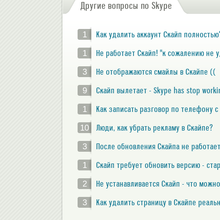
Другие вопросы по Skype
1
Как удалить аккаунт Скайп полность
1
Не работает Скайп! "к сожалению не 
3
Не отображаются смайлы в Скайпе ((
9
Скайп вылетает - Skype has stop worki
1
Как записать разговор по телефону с
10
Люди, как убрать рекламу в Скайпе?
3
После обновления Скайпа не работает
1
Скайп требует обновить версию - ст
2
Не устанавливается Скайп - что можно
3
Как удалить страницу в Скайпе реаль