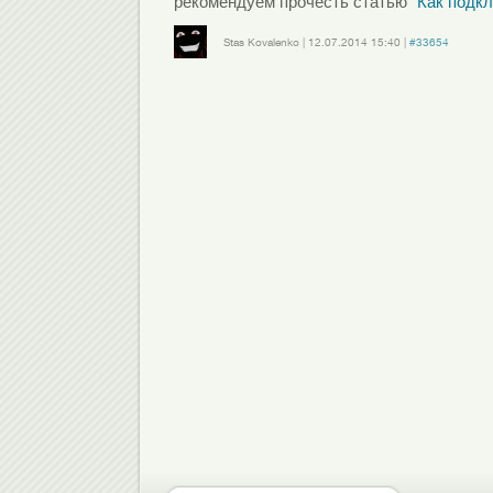
рекомендуем прочесть статью "
Как подк
Stas Kovalenko
|
12.07.2014
15:40
|
#33654
Войдите
или
зарегистрируйтесь
, чтобы отправлять комментарии