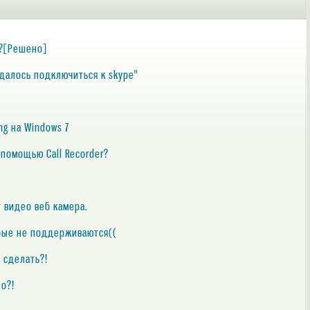
ю?[Решено]
удалось подключиться к skype"
ng на Windows 7
 помощью Call Recorder?
 видео веб камера.
арые не поддерживаются((
 сделать?!
но?!