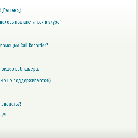
ю?[Решено]
удалось подключиться к skype"
 помощью Call Recorder?
 видео веб камера.
арые не поддерживаются((
 сделать?!
но?!