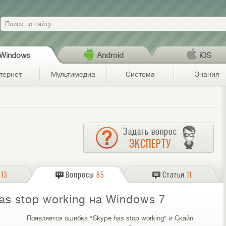
Поиск
Windows
Android
iOS
тернет
Мультимедиа
Система
Знания
Задать вопрос
ЭКСПЕРТУ
13
Вопросы
85
Статьи
11
as stop working на Windows 7
Появляется ошибка "Skype has stop working" и Скайп