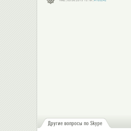
nikE
|
03.06.2015
15:19
|
#105242
Войдите
или
зарегистрируйтесь
, чтобы отправлять комментарии
Другие вопросы по Skype