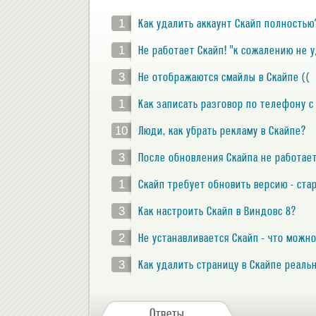
1
Как удалить аккаунт Скайп полность
1
Не работает Скайп! "к сожалению не 
3
Не отображаются смайлы в Скайпе ((
1
Как записать разговор по телефону с
10
Люди, как убрать рекламу в Скайпе?
3
После обновления Скайпа не работает
1
Скайп требует обновить версию - ст
3
Как настроить Скайп в Виндовс 8?
2
Не устанавливается Скайп - что можно
3
Как удалить страницу в Скайпе реаль
Ответы