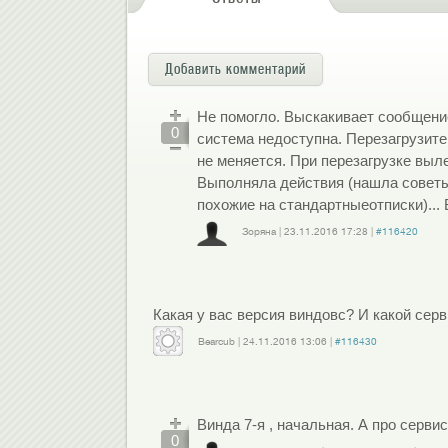
Добавить комментарий
Не помогло. Выскакивает сообщение п
0
система недоступна. Перезагрузите
не меняется. При перезагрузке выл
Выполняла действия (нашла советы
похожие на стандартныеотписки)... 
Зоряна
|
23.11.2016
17:28
|
#116420
Войдите
или
зарегистрируйтесь
, чтобы отправлять комментарии
Какая у вас версия виндовс? И какой серв
Bearcub
|
24.11.2016
13:06
|
#116430
Войдите
или
зарегистрируйтесь
, чтобы отправлять комментарии
Винда 7-я , начальная. А про серв
0