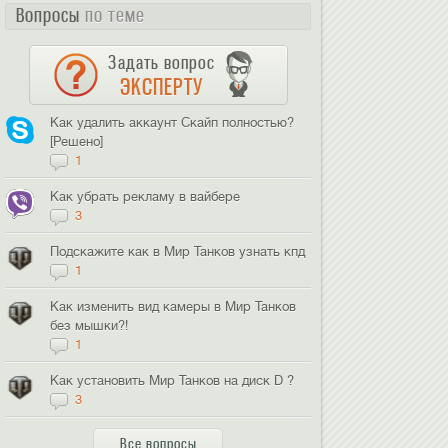
Вопросы
по теме
Задать вопрос
ЭКСПЕРТУ
Как удалить аккаунт Скайп полностью?
[Решено]
1
Как убрать рекламу в вайбере
3
Подскажите как в Мир Танков узнать кпд
1
Как изменить вид камеры в Мир Танков
без мышки?!
1
Как установить Мир Танков на диск D ?
3
Все вопросы