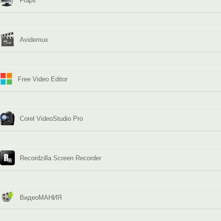
Fraps
Avidemux
Free Video Editor
Corel VideoStudio Pro
Recordzilla Screen Recorder
ВидеоМАНИЯ