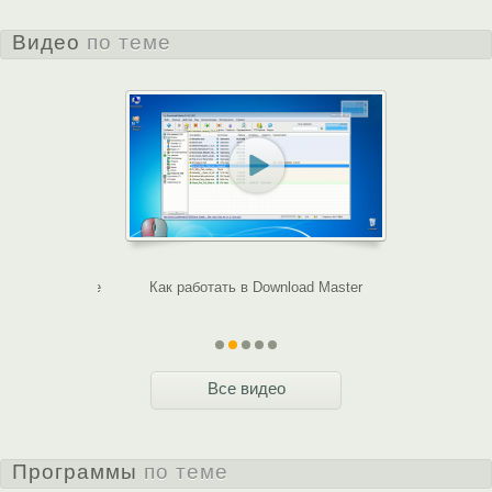
Видео
по теме
аемое в Adobe
Как работать в Download Master
Работа с дис
Все видео
Программы
по теме