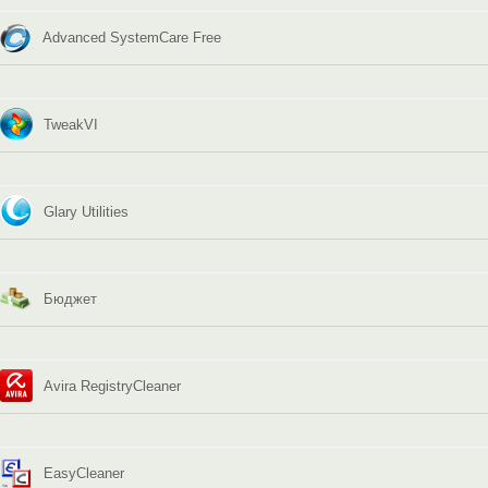
Advanced SystemCare Free
TweakVI
Glary Utilities
Бюджет
Avira RegistryCleaner
EasyCleaner