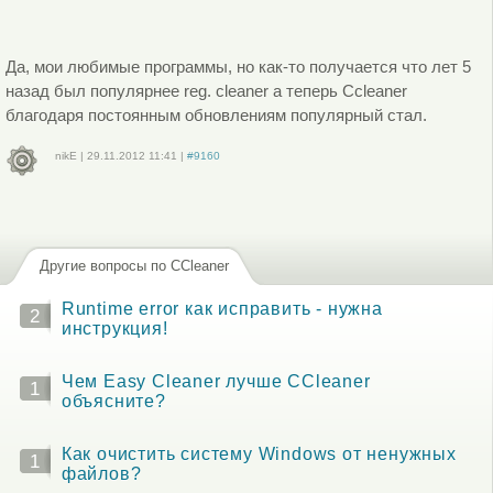
или
зарегистрируйтесь
, чтобы отправлять комментарии
Да, мои любимые программы, но как-то получается что лет 5
назад был популярнее reg. cleaner а теперь Ccleaner
благодаря постоянным обновлениям популярный стал.
nikE
|
29.11.2012
11:41
|
#9160
Войдите
или
зарегистрируйтесь
, чтобы отправлять комментарии
Другие вопросы по CCleaner
Runtime error как исправить - нужна
2
инструкция!
Чем Easy Cleaner лучше CCleaner
1
объясните?
Как очистить систему Windows от ненужных
1
файлов?