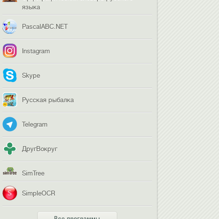
языка
PascalABC.NET
Instagram
Skype
Русская рыбалка
Telegram
ДругВокруг
SimTree
SimpleOCR