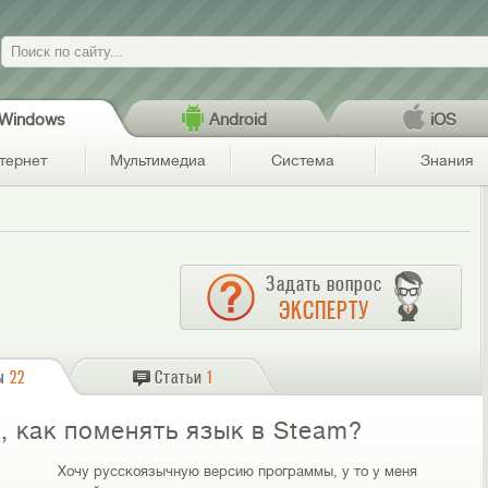
Поиск
Windows
Android
iOS
тернет
Мультимедиа
Система
Знания
Задать вопрос
ЭКСПЕРТУ
ы
22
Статьи
1
, как поменять язык в Steam?
Хочу русскоязычную версию программы, у то у меня