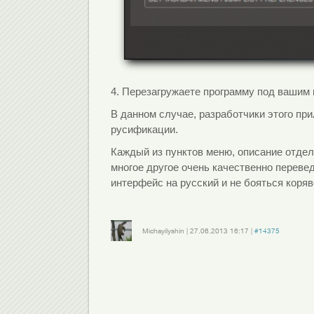
4. Перезагружаете программу под вашим п
В данном случае, разработчики этого пр
русификации.
Каждый из пунктов меню, описание отдел
многое другое очень качественно переве
интерфейс на русский и не бояться коряв
Michayilyshin
|
27.06.2013
16:17
|
#14375
Войдите
или
зарегистрируйтесь
, чтобы отправлять комментарии