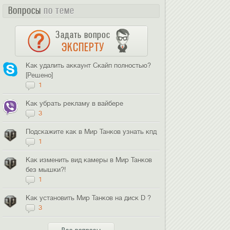
Вопросы
по теме
Задать вопрос
ЭКСПЕРТУ
Как удалить аккаунт Скайп полностью?
[Решено]
1
Как убрать рекламу в вайбере
3
Подскажите как в Мир Танков узнать кпд
1
Как изменить вид камеры в Мир Танков
без мышки?!
1
Как установить Мир Танков на диск D ?
3