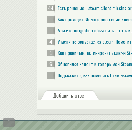
44
Есть решение - steam client missing or
1
Как проходит Steam обновление клие
1
Можете подробно объяснить, что тако
4
У меня не запускается Steam. Помоги
1
Как правильно активировать ключи St
9
Обновился клиент и теперь мой Steam
1
Подскажите, как поменять Стим аккау
Добавить ответ
⌃