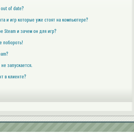
 out of date?
нта и игр которые уже стоят на компьютере?
е Steam и зачем он для игр?
те побороть!
eam?
 не запускается.
нт в клиенте?