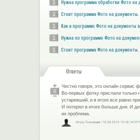
1
Нужна программа обработки Фото на 
1
Стоит программа Фото на документы.
1
Как в программе Фото на документы 
1
Нужна по программе Фото на докумен
1
Стоит программа Фото на документы.
Ответы
Честно говоря, это онлайн сервис 
0
Во-первых фотку прислали только 
устаревший, и в итоге все равно пр
И потерял в итоге больше дня. И де
их проблема.
Игорь Тимофеев
|
18.08.2015
15:46
|
#107
Войдите
или
зарегистрируйтесь