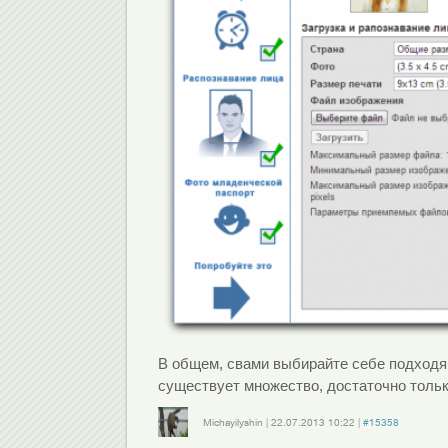
В общем, свами выбирайте себе подходя
существует множество, достаточно тольк
Michayilyshin
|
22.07.2013
10:22
|
#15358
Войдите