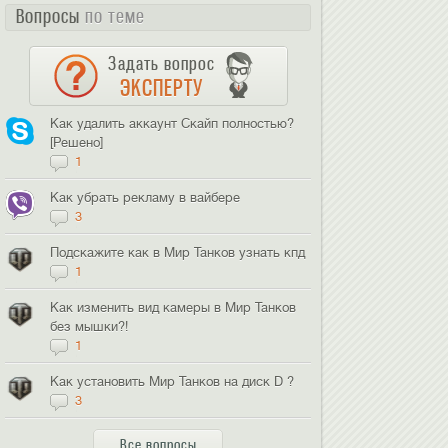
Вопросы
по теме
Задать вопрос
ЭКСПЕРТУ
Как удалить аккаунт Скайп полностью?
[Решено]
1
Как убрать рекламу в вайбере
3
Подскажите как в Мир Танков узнать кпд
1
Как изменить вид камеры в Мир Танков
без мышки?!
1
Как установить Мир Танков на диск D ?
3
Все вопросы