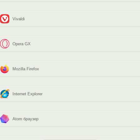
Vivaldi
Opera GX
Mozilla Firefox
Internet Explorer
Atom браузер