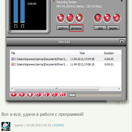
Вот и всё, удачи в работе с программой!
bykov
|
14.09.2013
18:32
|
#18401
Войдите