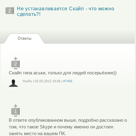
Не устанавливается Скайп - что можно
2
сделать?!
Ответы
2
Скайп типа аськи, только для людей посерьёзнее))
YouRy
|
02.05.2012
18:06
|
#7466
Войдите
или
зарегистрируйтесь
, чтобы отправлять комментарии
1
В ответе опубликованном выше, подробно рассказано о
том, что такое Skype и почему именно он достоен
занять место на вашем ПК.