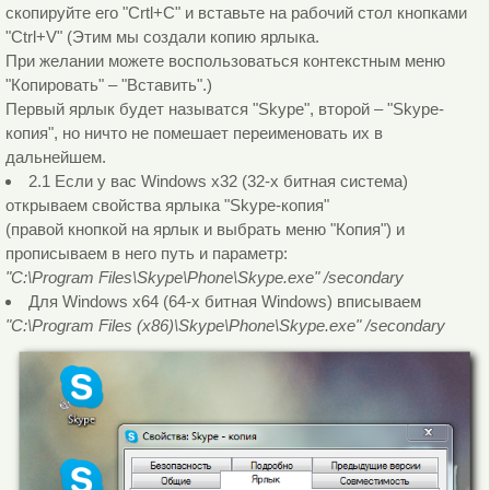
скопируйте его "Crtl+C" и вставьте на рабочий стол кнопками
"Ctrl+V" (Этим мы создали копию ярлыка.
При желании можете воспользоваться контекстным меню
"Копировать" – "Вставить".)
Первый ярлык будет называтся "Skype", второй – "Skype-
копия", но ничто не помешает переименовать их в
дальнейшем.
2.1 Если у вас Windows х32 (32-х битная система)
открываем свойства ярлыка "Skype-копия"
(правой кнопкой на ярлык и выбрать меню "Копия") и
прописываем в него путь и параметр:
"C:\Program Files\Skype\Phone\Skype.exe" /secondary
Для Windows х64 (64-х битная Windows) вписываем
"C:\Program Files (x86)\Skype\Phone\Skype.exe" /secondary