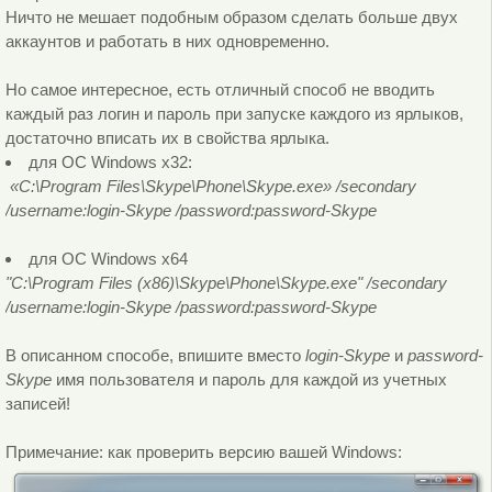
Ничто не мешает подобным образом сделать больше двух
аккаунтов и работать в них одновременно.
Но самое интересное, есть отличный способ не вводить
каждый раз логин и пароль при запуске каждого из ярлыков,
достаточно вписать их в свойства ярлыка.
для OC Windows x32:
«C:\Program Files\Skype\Phone\Skype.exe» /secondary
/username:login-Skype /password:password-Skype
для OC Windows x64
"C:\Program Files (x86)\Skype\Phone\Skype.exe" /secondary
/username:login-Skype /password:password-Skype
В описанном способе, впишите вместо
login-Skype
и
password-
Skype
имя пользователя и пароль для каждой из учетных
записей!
Примечание: как проверить версию вашей Windows: