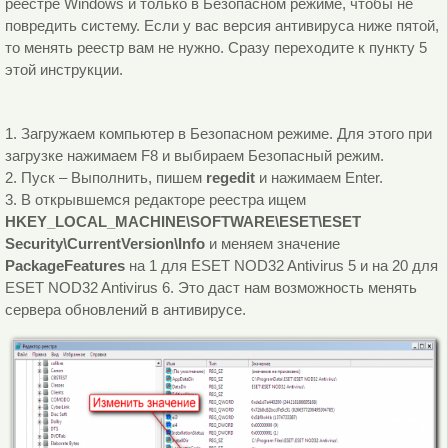
реестре Windows и только в Безопасном режиме, чтобы не
повредить систему. Если у вас версия антивируса ниже пятой,
то менять реестр вам не нужно. Сразу переходите к пункту 5
этой инструкции.
1. Загружаем компьютер в Безопасном режиме. Для этого при
загрузке нажимаем F8 и выбираем Безопасный режим.
2. Пуск – Выполнить, пишем
regedit
и нажимаем Enter.
3. В открывшемся редакторе реестра ищем
HKEY_LOCAL_MACHINE\SOFTWARE\ESET\ESET
Security\CurrentVersion\Info
и меняем значение
PackageFeatures
на 1 для ESET NOD32 Antivirus 5 и на 20 для
ESET NOD32 Antivirus 6. Это даст нам возможность менять
сервера обновлений в антивирусе.