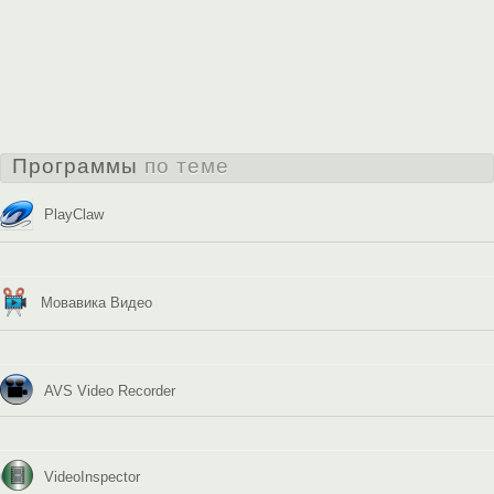
Программы
по теме
PlayClaw
Мовавика Видео
AVS Video Recorder
VideoInspector