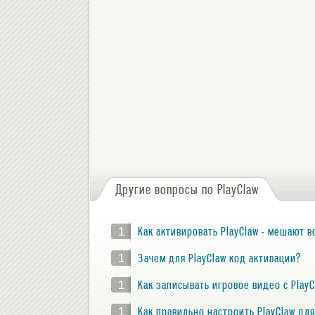
Другие вопросы по PlayClaw
1
Как активировать PlayClaw - мешают 
1
Зачем для PlayClaw код активации?
1
Как записывать игровое видео с PlayC
1
Как правильно настроить PlayClaw дл