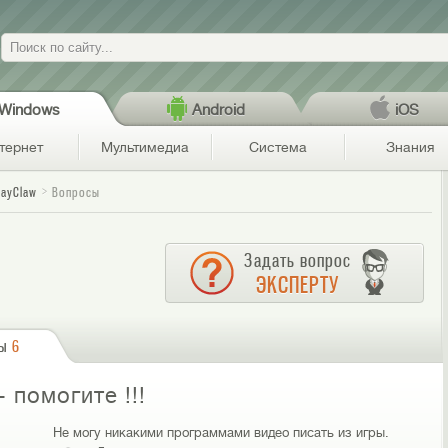
Поиск
Windows
Android
iOS
тернет
Мультимедиа
Система
Знания
layClaw
Вопросы
Задать вопрос
ЭКСПЕРТУ
сы
6
 помогите !!!
Не могу никакими программами видео писать из игры.