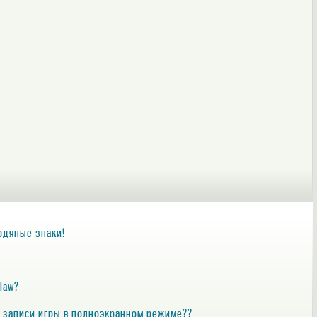
водяные знаки!
law?
я записи игры в полноэкранном режиме??