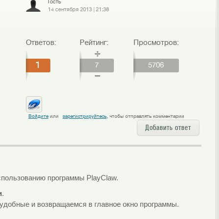
Гость
14 сентября 2013
|
21:38
Ответов:
Рейтинг:
Просмотров:
1
7
5706
Войдите
или
зарегистрируйтесь
, чтобы отправлять комментарии
Добавить ответ
спользованию программы PlayClaw.
и
.
 удобные и возвращаемся в главное окно программы.