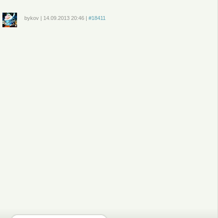
bykov
|
14.09.2013
20:46
|
#18411
Войдите
или
зарегистрируйтесь
, чтобы отправлять комментарии