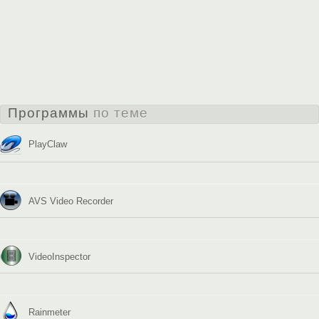
Программы
по теме
PlayClaw
AVS Video Recorder
VideoInspector
Rainmeter