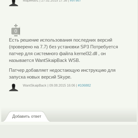
Марина91
|
27.02.2015
17:38
|
#97987
Войдите
или
зарегистрируйтесь
, чтобы отправлять комментарии
0
Есть решение использования последних версий
(проверено на 7.7) без установки SP3 Потребуется
патчер для системного файла kernel32.dll , он
называется WantSkaipBack WSB.
Патчер добавляет недостающую инструкцию для
запуска новых версий Skype.
WantSkaipBack
|
09.08.2015
16:06
|
#106882
Войдите
или
зарегистрируйтесь
, чтобы отправлять комментарии
Добавить ответ