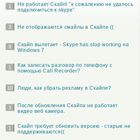
Не работает Скайп! "к сожалению не удалось
1
подключиться к skype"
3
Не отображаются смайлы в Скайпе ((
Скайп вылетает - Skype has stop working на
9
Windows 7
Как записать разговор по телефону с
1
помощью Call Recorder?
10
Люди, как убрать рекламу в Скайпе?
После обновления Скайпа не работает
3
видео веб камера.
Скайп требует обновить версию - старые не
1
поддерживаются((