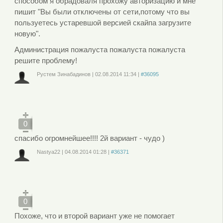
способом я обрадоваля прохожу авторизацию и мне
пишит "Вы были отключены от сети,потому что вы
пользуетесь устаревшой версией скайпа загрузите
новую".
Администрация пожалуста пожалуста пожалуста
решите проблему!
Рустем Зинабадинов
|
02.08.2014
11:34
|
#36095
Войдите
или
зарегистрируйтесь
, чтобы отправлять комментарии
0
спасибо огромнейшее!!!! 2й вариант - чудо )
Nastya22
|
04.08.2014
01:28
|
#36371
Войдите
или
зарегистрируйтесь
, чтобы отправлять комментарии
0
Похоже, что и второй вариант уже не помогает