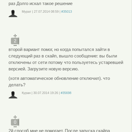
раз Долго искал такое решение
Мурат
|
27.07.2014
08:59
|
#35013
Войдите
или
зарегистрируйтесь
, чтобы отправлять комментарии
2
второй вариант помог, но когда попытался зайти в
следующий раз в скайп, вышло сообщение: вы были
отключены от сети потому что пользуетесь устаревшей
версией. Загрузите новую версию.
(хотя автоматическое обновление отключил). что
делать?
Куран
|
30.07.2014
19:26
|
#35698
Войдите
или
зарегистрируйтесь
, чтобы отправлять комментарии
0
2й способ мне не помогает. После запуска скайпа