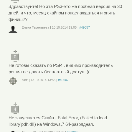
Здравствуйте! Но эта PS3-это же пробная версия на 30
дней, и что, месяц скайпом понаслаждаться и опять
финиш??
Елена Терентьева
|
10.10.2014
19:05
|
#49057
Войдите
или
зарегистрируйтесь
, чтобы отправлять комментарии
0
Не готовы сказать по PSP... видимо производитель
решил не давать бесплатный доступ. ((
nikE
|
13.10.2014
13:56
|
#49607
Войдите
или
зарегистрируйтесь
, чтобы отправлять комментарии
4
Не запускается Скайп - Fatal Error, (Failed to load
library'pdh.dll') на Windows,7 64-разрядная.