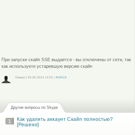
При запуске скайп SSE выдается - вы отключены от сети, так
как используете устаревшую версию скайп
Омери
|
05.08.2014
12:01
|
#36618
Войдите
или
зарегистрируйтесь
, чтобы отправлять комментарии
Другие вопросы по Skype
Как удалить аккаунт Скайп полностью?
1
[Решено]