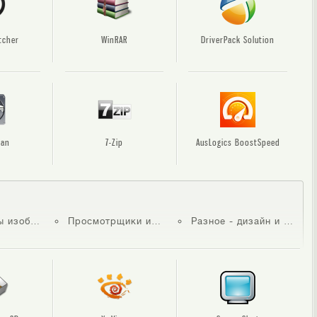
tcher
WinRAR
DriverPack Solution
Fan
7-Zip
AusLogics BoostSpeed
бражений
Просмотрщики изображений
Разное - дизайн и фото