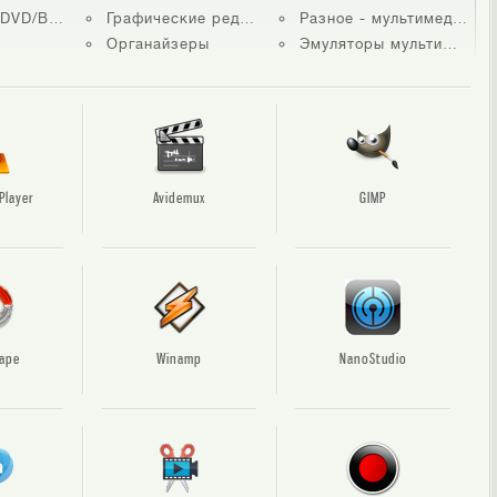
/Blu-ray
Графические редакторы
Разное - мультимедиа
Органайзеры
Эмуляторы мультимедиа
Player
Avidemux
GIMP
ape
Winamp
NanoStudio