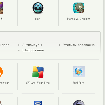
 5
Aion
Plants vs. Zombies
аролей
Антивирусы
Утилиты безопасности
Шифрование
ntivirus
AVG Anti-Virus Free
Anti-Porn