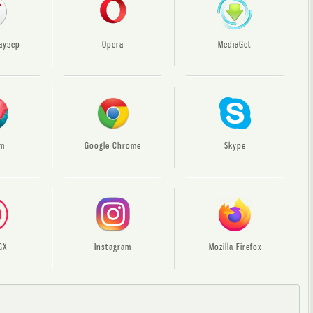
аузер
Opera
MediaGet
um
Google Chrome
Skype
GX
Instagram
Mozilla Firefox