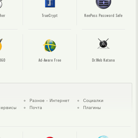
her
TrueCrypt
KeePass Password Safe
360
Ad-Aware Free
Dr.Web Katana
Разное - Интернет
Социалки
сервисы
Почта
Плагины